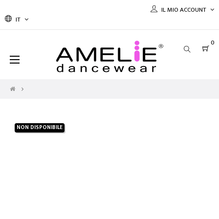
IL MIO ACCOUNT
IT
0
navigazione
☰
Toggle
NON DISPONIBILE