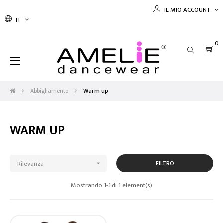
IL MIO ACCOUNT
IT
0
navigazione
☰
Toggle
Abbigliamento
Warm up
WARM UP
Rilevanza
FILTRO

Mostrando 1-1 di 1 element(s)