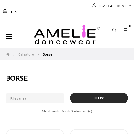
IL MIO ACCOUNT
IT
0
navigazione
☰
Toggle
Calzature
Borse
BORSE
Rilevanza
FILTRO

Mostrando 1-2 di 2 element(s)