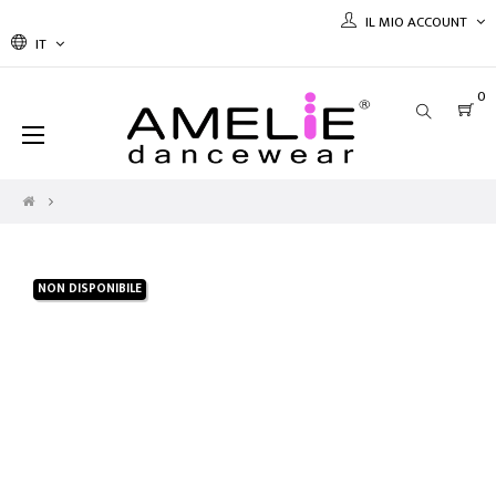
IL MIO ACCOUNT
IT
0
navigazione
☰
Toggle
NON DISPONIBILE