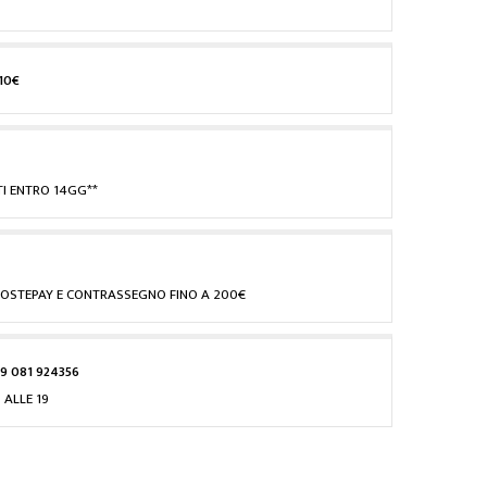
10€
I ENTRO 14GG**
, POSTEPAY E CONTRASSEGNO FINO A 200€
9 081 924356
 ALLE 19