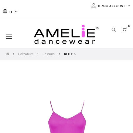
IL MIO ACCOUNT
IT
0
navigazione
☰
Toggle
Calzature
Costumi
KELLY 6