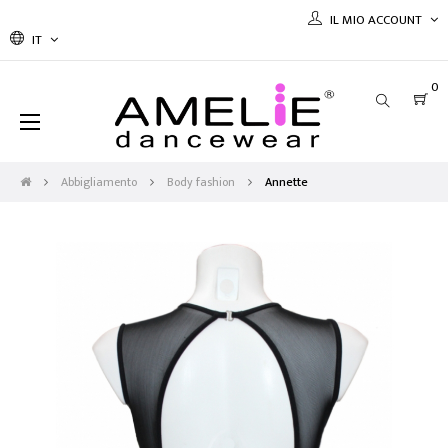
IL MIO ACCOUNT
IT
0
navigazione
☰
Toggle
Abbigliamento
Body fashion
Annette