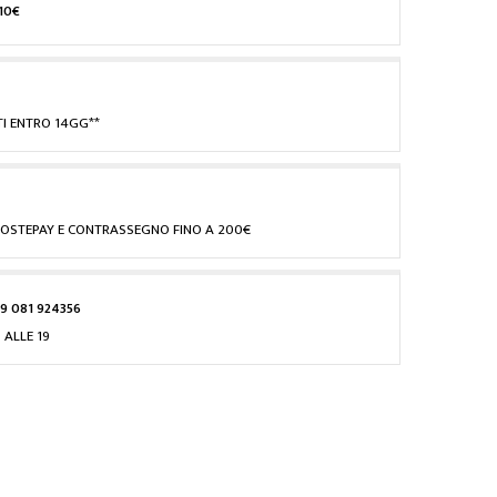
10€
I ENTRO 14GG**
, POSTEPAY E CONTRASSEGNO FINO A 200€
9 081 924356
 ALLE 19