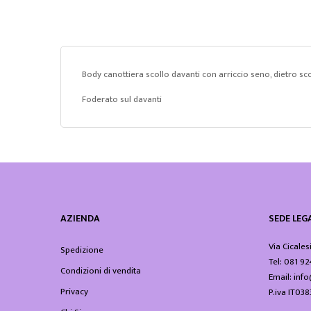
Body canottiera scollo davanti con arriccio seno, dietro sc
Foderato sul davanti
AZIENDA
SEDE LEGA
Via Cicales
Spedizione
Tel: 081 9
Condizioni di vendita
Email: in
Privacy
P.iva IT0