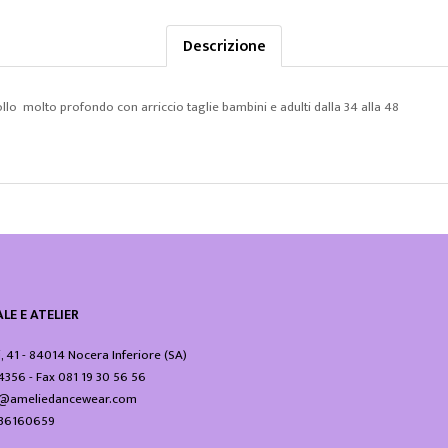
Descrizione
ollo molto profondo con arriccio taglie bambini e adulti dalla 34 alla 48
LE E ATELIER
i, 41 - 84014 Nocera Inferiore (SA)
24356 - Fax 081 19 30 56 56
fo@ameliedancewear.com
3836160659