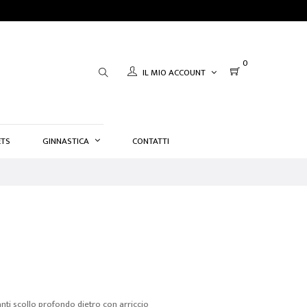
0
IL MIO ACCOUNT
TS
GINNASTICA
CONTATTI
nti scollo profondo dietro con arriccio