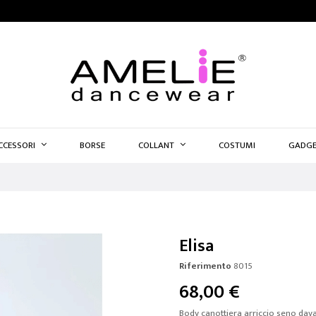
CCESSORI
BORSE
COLLANT
COSTUMI
GADGE
Elisa
Riferimento
8015
68,00 €
Body canottiera arriccio seno dava