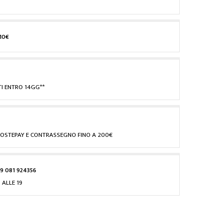
10€
I ENTRO 14GG**
, POSTEPAY E CONTRASSEGNO FINO A 200€
9 081 924356
 ALLE 19